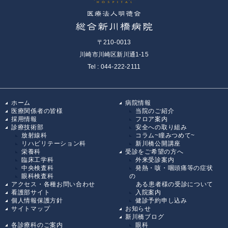
〒210-0013
川崎市川崎区新川通1-15
Tel : 044-222-2111
ホーム
病院情報
医療関係者の皆様
当院のご紹介
採用情報
フロア案内
診療技術部
安全への取り組み
放射線科
コラム~瞳みつめて~
リハビリテーション科
新川橋公開講座
栄養科
受診をご希望の方へ
臨床工学科
外来受診案内
中央検査科
発熱・咳・咽頭痛等の症状
眼科検査科
の
アクセス・各種お問い合わせ
ある患者様の受診について
看護部サイト
入院案内
個人情報保護方針
健診予約申し込み
サイトマップ
お知らせ
新川橋ブログ
各診療科のご案内
眼科