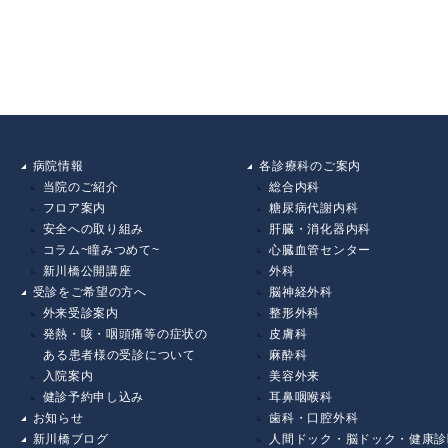
病院情報
各診療科のご案内
当院のご紹介
総合内科
フロア案内
糖尿病代謝内科
安全への取り組み
肝臓・消化器内科
コラム~瞳みつめて~
心臓血管センター
新川橋公開講座
外科
受診をご希望の方へ
脳神経外科
外来受診案内
整形外科
発熱・咳・咽頭痛等の症状の
皮膚科
ある患者様の受診について
麻酔科
入院案内
美容外来
健診予約申し込み
耳鼻咽喉科
お知らせ
歯科・口腔外科
新川橋ブログ
人間ドック・脳ドック・健康診