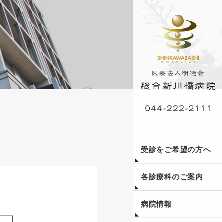
外来受診案内
入院案内
人間ドック・脳ドッ
受診をご希望の方へ
ク・健康診断
各診療科のご案内
当院のご紹介
フロア案内
医療安全への取り組み
個人情報保護方針
副院長コラム〜瞳みつ
新川橋公開講座
病院情報
めて〜