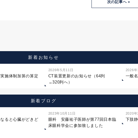
次の記事へ »
新着お知らせ
2026年5月11日
2026
ジ実施体制加算の算定
CT装置更新のお知らせ（64列
一般
→320列へ）
新着ブログ
2023年10月11日
2020
になると心臓がどきど
眼科 安藤祐子医師が第77回日本臨
下肢
床眼科学会に参加致しました