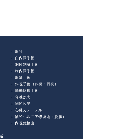
眼科
白内障手術
網膜剝離手術
緑内障手術
眼瞼手術
斜視手術（斜視・弱視）
脳動脈瘤手術
脊椎疾患
関節疾患
心臓カテーテル
鼠径ヘルニア修復術（脱腸）
内視鏡検査
断