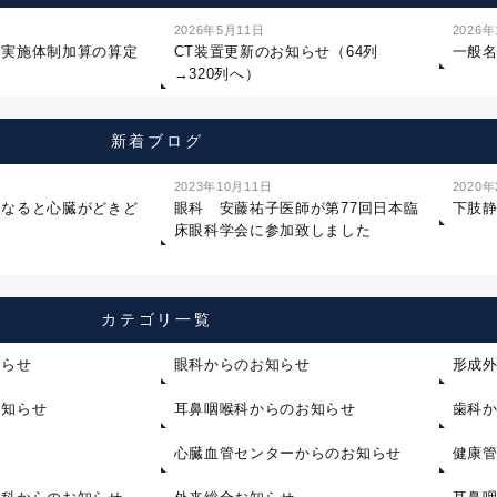
2026年5月11日
2026
ジ実施体制加算の算定
CT装置更新のお知らせ（64列
一般
→320列へ）
新着ブログ
2023年10月11日
2020
になると心臓がどきど
眼科 安藤祐子医師が第77回日本臨
下肢
床眼科学会に参加致しました
カテゴリ一覧
知らせ
眼科からのお知らせ
形成
お知らせ
耳鼻咽喉科からのお知らせ
歯科
心臓血管センターからのお知らせ
健康