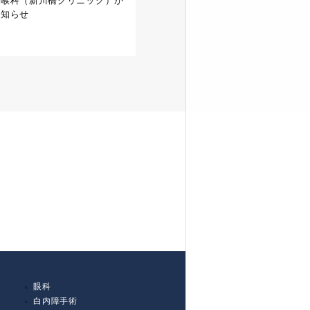
咽喉科（新川橋クリニック）か
お知らせ
眼科
白内障手術