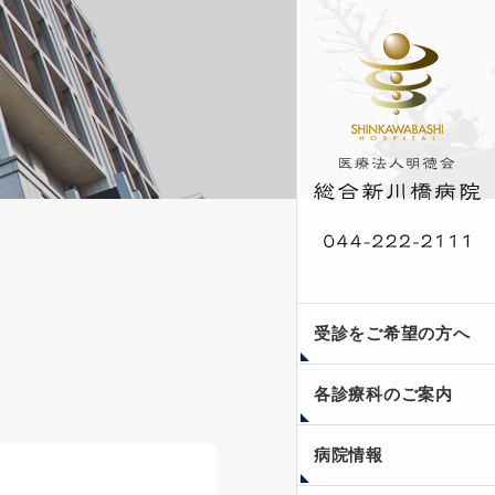
外来受診案内
入院案内
人間ドック・脳ドッ
受診をご希望の方へ
ク・健康診断
各診療科のご案内
当院のご紹介
フロア案内
医療安全への取り組み
個人情報保護方針
副院長コラム〜瞳みつ
新川橋公開講座
病院情報
めて〜