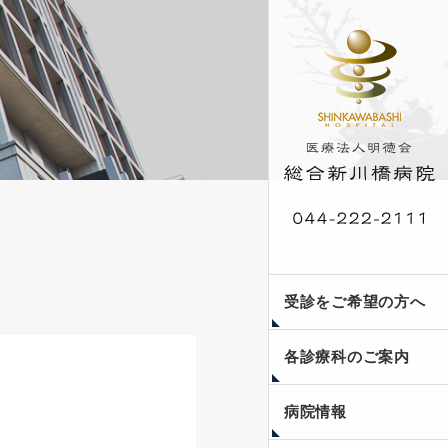
外来受診案内
入院案内
人間ドック・脳ドッ
受診をご希望の方へ
ク・健康診断
各診療科のご案内
当院のご紹介
フロア案内
医療安全への取り組み
個人情報保護方針
副院長コラム〜瞳みつ
新川橋公開講座
病院情報
めて〜