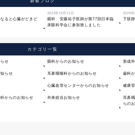
新着ブログ
2023年10月11日
2020
になると心臓がどきど
眼科 安藤祐子医師が第77回日本臨
下肢
床眼科学会に参加致しました
カテゴリ一覧
知らせ
眼科からのお知らせ
形成
お知らせ
耳鼻咽喉科からのお知らせ
歯科
心臓血管センターからのお知らせ
健康
内科からのお知らせ
外来総合お知らせ
耳鼻
らの