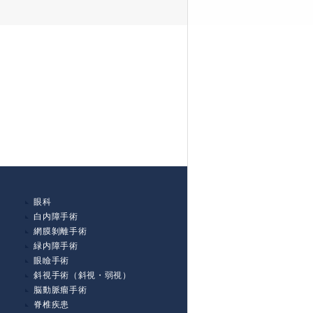
眼科
白内障手術
網膜剝離手術
緑内障手術
眼瞼手術
斜視手術（斜視・弱視）
脳動脈瘤手術
脊椎疾患