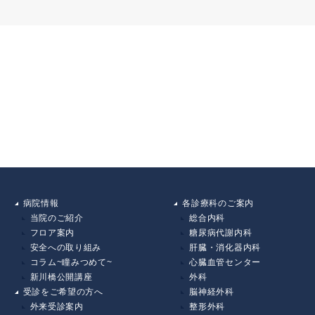
病院情報
各診療科のご案内
当院のご紹介
総合内科
フロア案内
糖尿病代謝内科
安全への取り組み
肝臓・消化器内科
コラム~瞳みつめて~
心臓血管センター
新川橋公開講座
外科
受診をご希望の方へ
脳神経外科
外来受診案内
整形外科