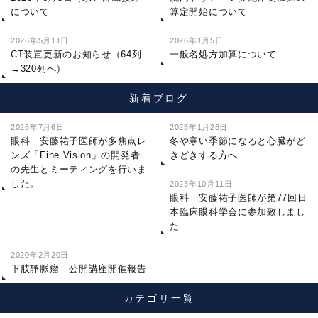
について
算定開始について
2026年5月11日
2026年1月5日
CT装置更新のお知らせ（64列
一般名処方加算について
→320列へ）
新着ブログ
2026年7月6日
2025年1月28日
眼科 安藤祐子医師が多焦点レ
冬や寒い季節になると心臓がど
ンズ「Fine Vision」の開発者
きどきする方へ
の先生とミーティングを行いま
した。
2023年10月11日
眼科 安藤祐子医師が第77回日
本臨床眼科学会に参加致しまし
た
2020年2月20日
下肢静脈瘤 公開講座開催報告
カテゴリ一覧