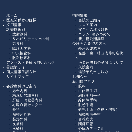
ホーム
病院情報
医療関係者の皆様
当院のご紹介
採用情報
フロア案内
診療技術部
安全への取り組み
放射線科
コラム~瞳みつめて~
リハビリテーション科
新川橋公開講座
栄養科
受診をご希望の方へ
臨床工学科
外来受診案内
中央検査科
発熱・咳・咽頭痛等の症状
眼科検査科
の
アクセス・各種お問い合わせ
ある患者様の受診について
看護部サイト
入院案内
個人情報保護方針
健診予約申し込み
サイトマップ
お知らせ
新川橋ブログ
各診療科のご案内
眼科
総合内科
白内障手術
糖尿病代謝内科
網膜剝離手術
肝臓・消化器内科
緑内障手術
心臓血管センター
眼瞼手術
外科
斜視手術（斜視・弱視）
脳神経外科
脳動脈瘤手術
整形外科
脊椎疾患
皮膚科
関節疾患
麻酔科
心臓カテーテル