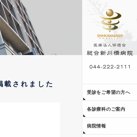
掲載されました
外来受診案内
入院案内
人間ドック・脳ドッ
受診をご希望の方へ
ク・健康診断
各診療科のご案内
。
当院のご紹介
フロア案内
医療安全への取り組み
個人情報保護方針
副院長コラム〜瞳みつ
新川橋公開講座
病院情報
めて〜