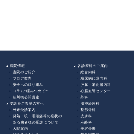
病院情報
各診療科のご案内
当院のご紹介
総合内科
フロア案内
糖尿病代謝内科
安全への取り組み
肝臓・消化器内科
コラム~瞳みつめて~
心臓血管センター
新川橋公開講座
外科
受診をご希望の方へ
脳神経外科
外来受診案内
整形外科
発熱・咳・咽頭痛等の症状の
皮膚科
ある患者様の受診について
麻酔科
入院案内
美容外来