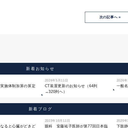
次の記事へ »
新着お知らせ
2026年5月11日
2026
ジ実施体制加算の算定
CT装置更新のお知らせ（64列
一般
→320列へ）
新着ブログ
2023年10月11日
2020
になると心臓がどきど
眼科 安藤祐子医師が第77回日本臨
下肢