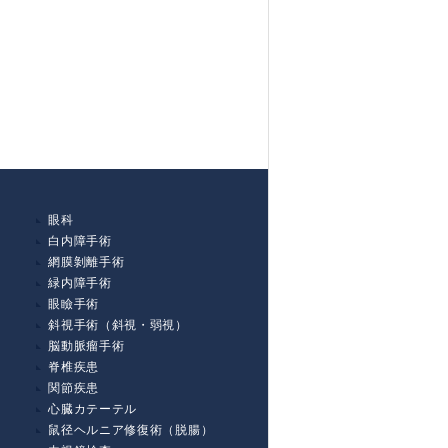
眼科
白内障手術
網膜剝離手術
緑内障手術
眼瞼手術
斜視手術（斜視・弱視）
脳動脈瘤手術
脊椎疾患
関節疾患
心臓カテーテル
鼠径ヘルニア修復術（脱腸）