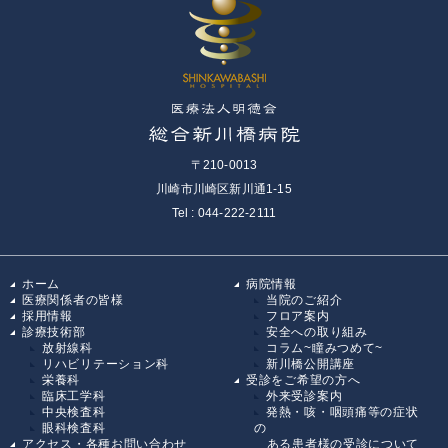
〒210-0013
川崎市川崎区新川通1-15
Tel : 044-222-2111
ホーム
病院情報
医療関係者の皆様
当院のご紹介
採用情報
フロア案内
診療技術部
安全への取り組み
放射線科
コラム~瞳みつめて~
リハビリテーション科
新川橋公開講座
栄養科
受診をご希望の方へ
臨床工学科
外来受診案内
中央検査科
発熱・咳・咽頭痛等の症状
眼科検査科
の
アクセス・各種お問い合わせ
ある患者様の受診について