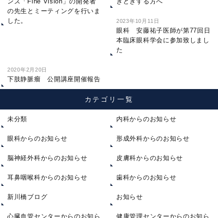
ンズ「Fine Vision」の開発者
きどきする方へ
の先生とミーティングを行いま
した。
2023年10月11日
眼科 安藤祐子医師が第77回日
本臨床眼科学会に参加致しまし
た
2020年2月20日
下肢静脈瘤 公開講座開催報告
カテゴリ一覧
未分類
内科からのお知らせ
眼科からのお知らせ
形成外科からのお知らせ
脳神経外科からのお知らせ
皮膚科からのお知らせ
耳鼻咽喉科からのお知らせ
歯科からのお知らせ
新川橋ブログ
お知らせ
心臓血管センターからのお知ら
健康管理センターからのお知ら