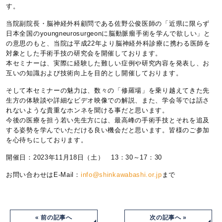
す。
当院副院長・脳神経外科顧問である佐野公俊医師の「近県に限らず
日本全国のyoungneurosurgeonに脳動脈瘤手術を学んで欲しい」と
の意思のもと、当院は平成22年より脳神経外科診療に携わる医師を
対象とした手術手技の研究会を開催しております。
本セミナーは、実際に経験した難しい症例や研究内容を発表し、お
互いの知識および技術向上を目的とし開催しております。
そして本セミナーの魅力は、数々の「修羅場」を乗り越えてきた先
生方の体験談や詳細なビデオ映像での解説、また、学会等では話さ
れないような貴重なホンネを聞ける事だと思います。
今後の医療を担う若い先生方には、最高峰の手術手技とそれを追及
する姿勢を学んでいただける良い機会だと思います。皆様のご参加
を心待ちにしております。
開催日：2023年11月18日（土） 13：30～17：30
お問い合わせはE-Mail：
info@shinkawabashi.or.jp
まで
« 前の記事へ
次の記事へ »