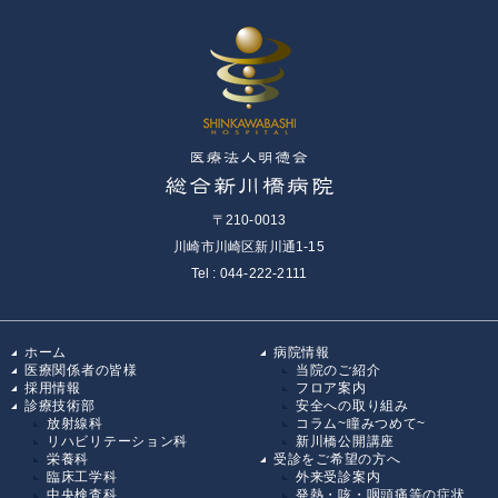
〒210-0013
川崎市川崎区新川通1-15
Tel : 044-222-2111
ホーム
病院情報
医療関係者の皆様
当院のご紹介
採用情報
フロア案内
診療技術部
安全への取り組み
放射線科
コラム~瞳みつめて~
リハビリテーション科
新川橋公開講座
栄養科
受診をご希望の方へ
臨床工学科
外来受診案内
中央検査科
発熱・咳・咽頭痛等の症状