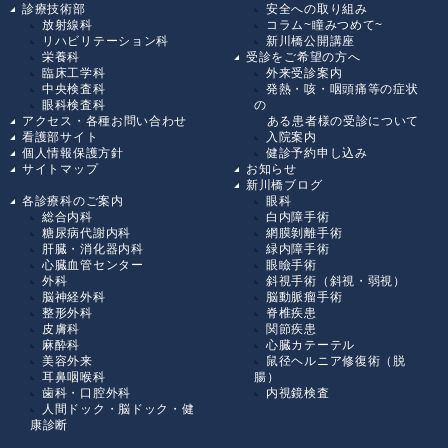
診療技術部
安全への取り組み
放射線科
コラム~瞳みつめて~
リハビリテーション科
新川橋公開講座
栄養科
受診をご希望の方へ
臨床工学科
外来受診案内
中央検査科
発熱・咳・咽頭痛等の症状
眼科検査科
の
アクセス・各種お問い合わせ
ある患者様の受診について
看護部サイト
入院案内
個人情報保護方針
健診予約申し込み
サイトマップ
お知らせ
新川橋ブログ
各診療科のご案内
眼科
総合内科
白内障手術
糖尿病代謝内科
網膜剝離手術
肝臓・消化器内科
緑内障手術
心臓血管センター
眼瞼手術
外科
斜視手術（斜視・弱視）
脳神経外科
脳動脈瘤手術
整形外科
脊椎疾患
皮膚科
関節疾患
麻酔科
心臓カテーテル
美容外来
鼠径ヘルニア修復術（脱
耳鼻咽喉科
腸）
歯科・口腔外科
内視鏡検査
人間ドック・脳ドック・健
康診断