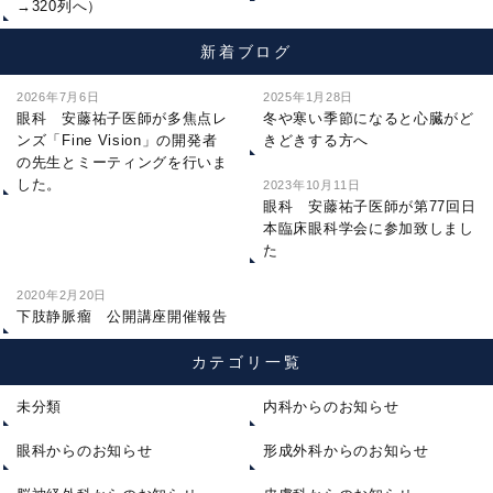
→320列へ）
新着ブログ
2026年7月6日
2025年1月28日
眼科 安藤祐子医師が多焦点レ
冬や寒い季節になると心臓がど
ンズ「Fine Vision」の開発者
きどきする方へ
の先生とミーティングを行いま
した。
2023年10月11日
眼科 安藤祐子医師が第77回日
本臨床眼科学会に参加致しまし
た
2020年2月20日
下肢静脈瘤 公開講座開催報告
カテゴリ一覧
未分類
内科からのお知らせ
眼科からのお知らせ
形成外科からのお知らせ