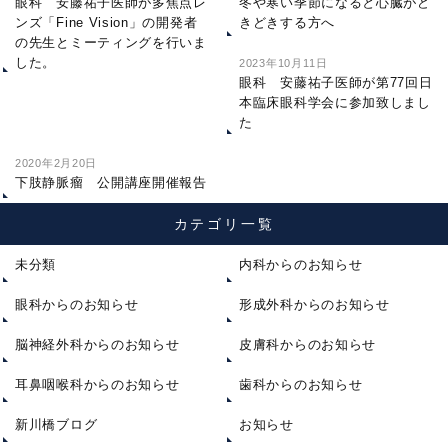
眼科 安藤祐子医師が多焦点レ
冬や寒い季節になると心臓がど
ンズ「Fine Vision」の開発者
きどきする方へ
の先生とミーティングを行いま
した。
2023年10月11日
眼科 安藤祐子医師が第77回日
本臨床眼科学会に参加致しまし
た
2020年2月20日
下肢静脈瘤 公開講座開催報告
カテゴリ一覧
未分類
内科からのお知らせ
眼科からのお知らせ
形成外科からのお知らせ
脳神経外科からのお知らせ
皮膚科からのお知らせ
耳鼻咽喉科からのお知らせ
歯科からのお知らせ
新川橋ブログ
お知らせ