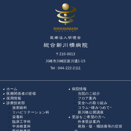
〒210-0013
川崎市川崎区新川通1-15
Tel : 044-222-2111
ホーム
病院情報
医療関係者の皆様
当院のご紹介
採用情報
フロア案内
診療技術部
安全への取り組み
放射線科
コラム~瞳みつめて~
リハビリテーション科
新川橋公開講座
栄養科
受診をご希望の方へ
臨床工学科
外来受診案内
中央検査科
発熱・咳・咽頭痛等の症状