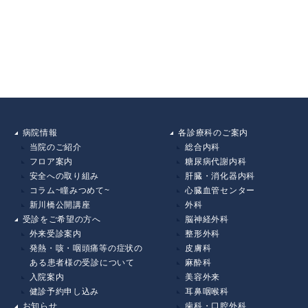
病院情報
各診療科のご案内
当院のご紹介
総合内科
フロア案内
糖尿病代謝内科
安全への取り組み
肝臓・消化器内科
コラム~瞳みつめて~
心臓血管センター
新川橋公開講座
外科
受診をご希望の方へ
脳神経外科
外来受診案内
整形外科
発熱・咳・咽頭痛等の症状の
皮膚科
ある患者様の受診について
麻酔科
入院案内
美容外来
健診予約申し込み
耳鼻咽喉科
お知らせ
歯科・口腔外科