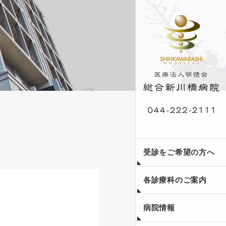
外来受診案内
発熱・咳・咽頭痛等の
入院案内
人間ドック・脳ドッ
受診をご希望の方へ
症状のある患者様の受
ク・健康診断
診について
各診療科のご案内
当院のご紹介
フロア案内
医療安全への取り組み
個人情報保護方針
副院長コラム〜瞳みつ
新川橋公開講座
病院情報
めて〜