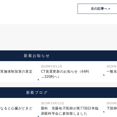
次の記事へ »
新着お知らせ
2026年5月11日
2026
ジ実施体制加算の算定
CT装置更新のお知らせ（64列
一般
→320列へ）
新着ブログ
2023年10月11日
2020
になると心臓がどきど
眼科 安藤祐子医師が第77回日本臨
下肢
床眼科学会に参加致しました