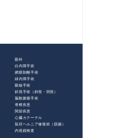
眼科
白内障手術
網膜剝離手術
緑内障手術
眼瞼手術
斜視手術（斜視・弱視）
脳動脈瘤手術
脊椎疾患
関節疾患
心臓カテーテル
鼠径ヘルニア修復術（脱腸）
内視鏡検査