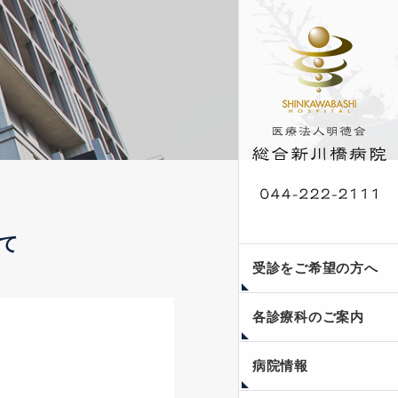
いて
外来受診案内
発熱・咳・咽頭痛等の
入院案内
人間ドック・脳ドッ
受診をご希望の方へ
症状のある患者様の受
ク・健康診断
診について
各診療科のご案内
当院のご紹介
フロア案内
医療安全への取り組み
個人情報保護方針
副院長コラム〜瞳みつ
新川橋公開講座
病院情報
めて〜