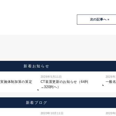
次の記事へ »
新着お知らせ
2026年5月11日
2026
ジ実施体制加算の算定
CT装置更新のお知らせ（64列
一般
→320列へ）
新着ブログ
2023年10月11日
2020