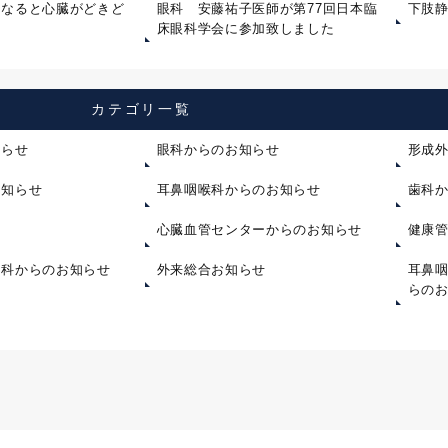
になると心臓がどきど
眼科 安藤祐子医師が第77回日本臨
下肢
床眼科学会に参加致しました
カテゴリ一覧
知らせ
眼科からのお知らせ
形成
お知らせ
耳鼻咽喉科からのお知らせ
歯科
心臓血管センターからのお知らせ
健康
内科からのお知らせ
外来総合お知らせ
耳鼻
らの