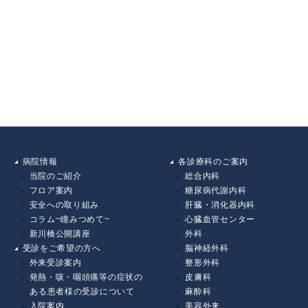
病院情報
各診療科のご案内
当院のご紹介
総合内科
フロア案内
糖尿病代謝内科
安全への取り組み
肝臓・消化器内科
コラム~瞳みつめて~
心臓血管センター
新川橋公開講座
外科
受診をご希望の方へ
脳神経外科
外来受診案内
整形外科
発熱・咳・咽頭痛等の症状の
皮膚科
ある患者様の受診について
麻酔科
入院案内
美容外来