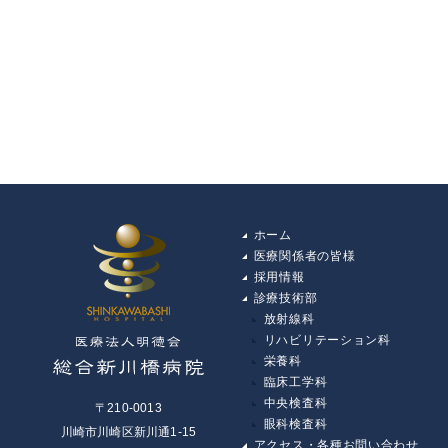
ホーム
医療関係者の皆様
採用情報
診療技術部
放射線科
リハビリテーション科
栄養科
臨床工学科
中央検査科
〒210-0013
眼科検査科
川崎市川崎区新川通1-15
アクセス・各種お問い合わせ