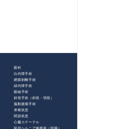
眼科
白内障手術
網膜剝離手術
緑内障手術
眼瞼手術
斜視手術（斜視・弱視）
脳動脈瘤手術
脊椎疾患
関節疾患
心臓カテーテル
鼠径ヘルニア修復術（脱腸）