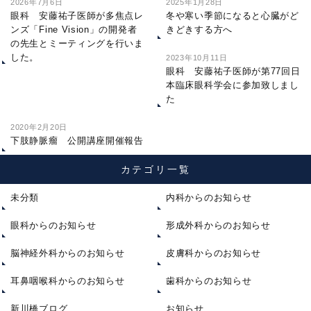
2026年7月6日
2025年1月28日
眼科 安藤祐子医師が多焦点レ
冬や寒い季節になると心臓がど
ンズ「Fine Vision」の開発者
きどきする方へ
の先生とミーティングを行いま
した。
2023年10月11日
眼科 安藤祐子医師が第77回日
本臨床眼科学会に参加致しまし
た
2020年2月20日
下肢静脈瘤 公開講座開催報告
カテゴリ一覧
未分類
内科からのお知らせ
眼科からのお知らせ
形成外科からのお知らせ
脳神経外科からのお知らせ
皮膚科からのお知らせ
耳鼻咽喉科からのお知らせ
歯科からのお知らせ
新川橋ブログ
お知らせ