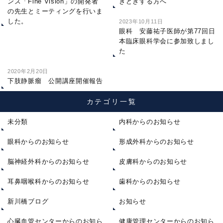
ンズ「Fine Vision」の開発者
きどきする方へ
の先生とミーティングを行いま
した。
2023年10月11日
眼科 安藤祐子医師が第77回日
本臨床眼科学会に参加致しまし
た
2020年2月20日
下肢静脈瘤 公開講座開催報告
カテゴリ一覧
未分類
内科からのお知らせ
眼科からのお知らせ
形成外科からのお知らせ
脳神経外科からのお知らせ
皮膚科からのお知らせ
耳鼻咽喉科からのお知らせ
歯科からのお知らせ
新川橋ブログ
お知らせ
心臓血管センターからのお知ら
健康管理センターからのお知ら