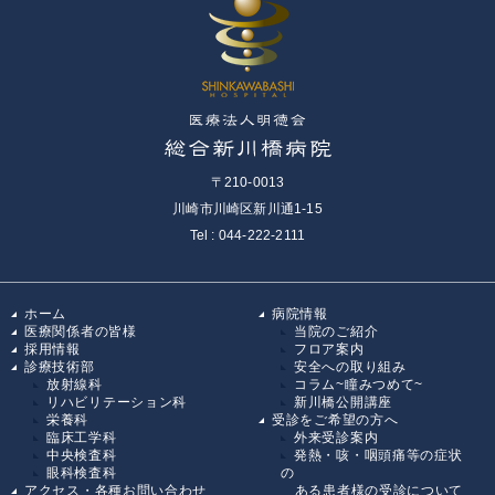
〒210-0013
川崎市川崎区新川通1-15
Tel : 044-222-2111
ホーム
病院情報
医療関係者の皆様
当院のご紹介
採用情報
フロア案内
診療技術部
安全への取り組み
放射線科
コラム~瞳みつめて~
リハビリテーション科
新川橋公開講座
栄養科
受診をご希望の方へ
臨床工学科
外来受診案内
中央検査科
発熱・咳・咽頭痛等の症状
眼科検査科
の
アクセス・各種お問い合わせ
ある患者様の受診について