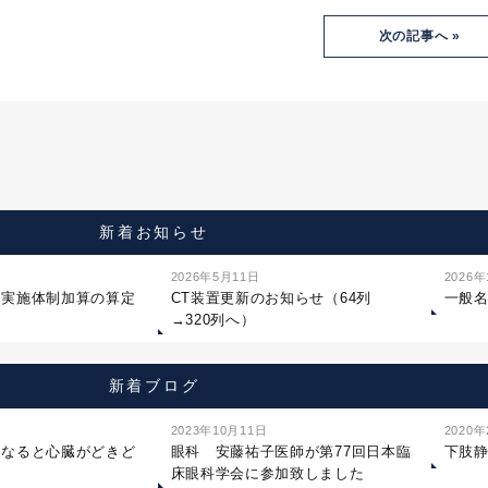
次の記事へ »
新着お知らせ
2026年5月11日
2026
ジ実施体制加算の算定
CT装置更新のお知らせ（64列
一般
→320列へ）
新着ブログ
2023年10月11日
2020
になると心臓がどきど
眼科 安藤祐子医師が第77回日本臨
下肢
床眼科学会に参加致しました