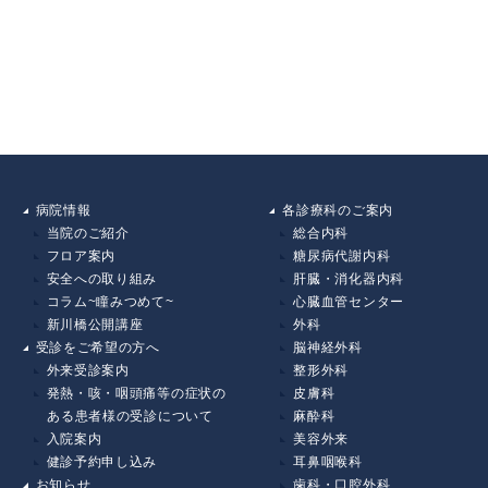
病院情報
各診療科のご案内
当院のご紹介
総合内科
フロア案内
糖尿病代謝内科
安全への取り組み
肝臓・消化器内科
コラム~瞳みつめて~
心臓血管センター
新川橋公開講座
外科
受診をご希望の方へ
脳神経外科
外来受診案内
整形外科
発熱・咳・咽頭痛等の症状の
皮膚科
ある患者様の受診について
麻酔科
入院案内
美容外来
健診予約申し込み
耳鼻咽喉科
お知らせ
歯科・口腔外科