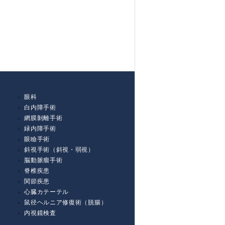
眼科
白内障手術
網膜剝離手術
緑内障手術
眼瞼手術
斜視手術（斜視・弱視）
脳動脈瘤手術
脊椎疾患
関節疾患
心臓カテーテル
鼠径ヘルニア修復術（脱腸）
内視鏡検査