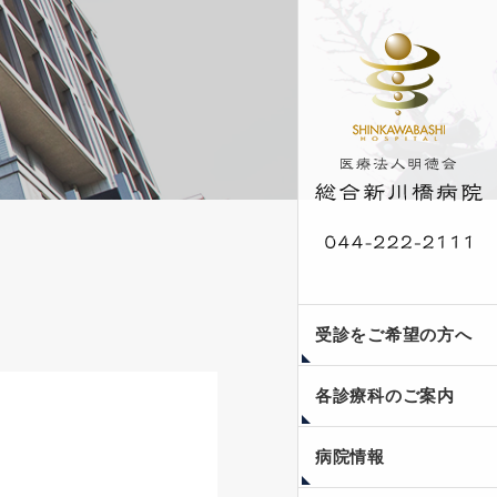
外来受診案内
入院案内
人間ドック・脳ドッ
受診をご希望の方へ
ク・健康診断
各診療科のご案内
当院のご紹介
フロア案内
医療安全への取り組み
個人情報保護方針
副院長コラム〜瞳みつ
新川橋公開講座
病院情報
めて〜