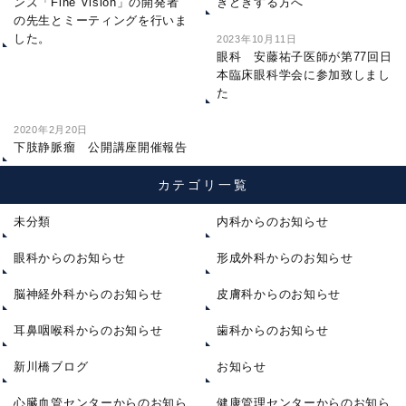
ンズ「Fine Vision」の開発者
きどきする方へ
の先生とミーティングを行いま
した。
2023年10月11日
眼科 安藤祐子医師が第77回日
本臨床眼科学会に参加致しまし
た
2020年2月20日
下肢静脈瘤 公開講座開催報告
カテゴリ一覧
未分類
内科からのお知らせ
眼科からのお知らせ
形成外科からのお知らせ
脳神経外科からのお知らせ
皮膚科からのお知らせ
耳鼻咽喉科からのお知らせ
歯科からのお知らせ
新川橋ブログ
お知らせ
心臓血管センターからのお知ら
健康管理センターからのお知ら