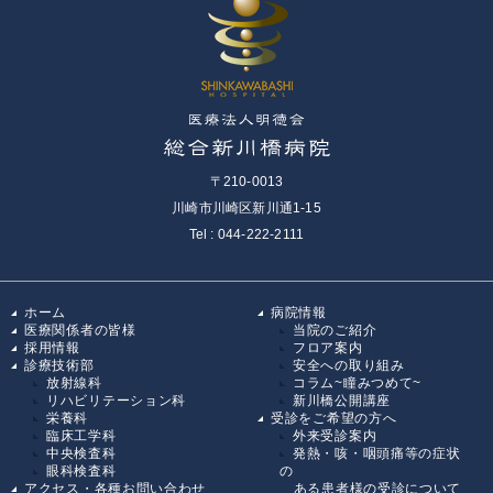
〒210-0013
川崎市川崎区新川通1-15
Tel : 044-222-2111
ホーム
病院情報
医療関係者の皆様
当院のご紹介
採用情報
フロア案内
診療技術部
安全への取り組み
放射線科
コラム~瞳みつめて~
リハビリテーション科
新川橋公開講座
栄養科
受診をご希望の方へ
臨床工学科
外来受診案内
中央検査科
発熱・咳・咽頭痛等の症状
眼科検査科
の
アクセス・各種お問い合わせ
ある患者様の受診について