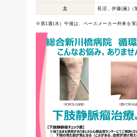
土
長沼，伊藤(薫)（第
※第1週(水）午後は、ペースメーカー外来を実