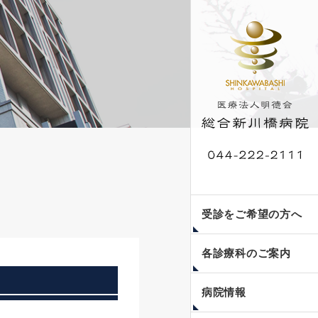
外来受診案内
発熱・咳・咽頭痛等の
入院案内
人間ドック・脳ドッ
受診をご希望の方へ
症状のある患者様の受
ク・健康診断
診について
各診療科のご案内
当院のご紹介
フロア案内
医療安全への取り組み
個人情報保護方針
副院長コラム〜瞳みつ
新川橋公開講座
病院情報
めて〜