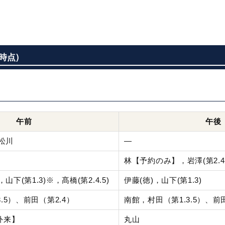
時点)
午前
午後
松川
―
林【予約のみ】，岩澤(第2.4
下(第1.3)※，髙橋(第2.4.5)
伊藤(徳)，山下(第1.3)
.5）、前田（第2.4）
南館，村田（第1.3.5）、前
外来】
丸山