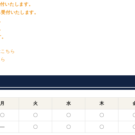
受付いたします。
のみ受付いたします。
。
。
す。
は
こちら
ちら
月
火
水
木
〇
〇
〇
〇
―
〇
〇
〇