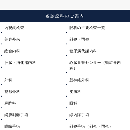
各診療科のご案内
内視鏡検査
眼科の主要検査一覧
美容外来
斜視・弱視
総合内科
糖尿病代謝内科
肝臓・消化器内科
心臓血管センター（循環器内
科）
外科
脳神経外科
整形外科
皮膚科
麻酔科
眼科
網膜剥離手術
緑内障手術
眼瞼手術
斜視手術（斜視・弱視）