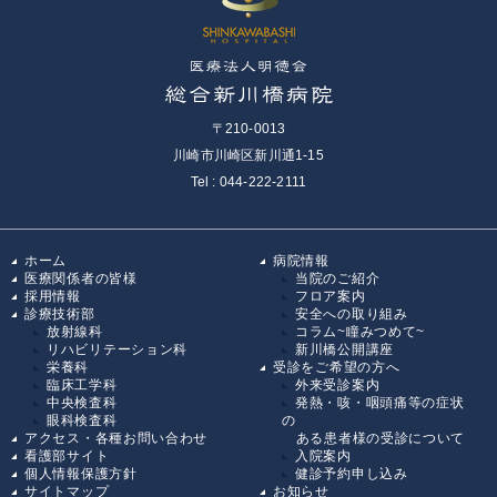
〒210-0013
川崎市川崎区新川通1-15
Tel : 044-222-2111
ホーム
病院情報
医療関係者の皆様
当院のご紹介
採用情報
フロア案内
診療技術部
安全への取り組み
放射線科
コラム~瞳みつめて~
リハビリテーション科
新川橋公開講座
栄養科
受診をご希望の方へ
臨床工学科
外来受診案内
中央検査科
発熱・咳・咽頭痛等の症状
眼科検査科
の
アクセス・各種お問い合わせ
ある患者様の受診について
看護部サイト
入院案内
個人情報保護方針
健診予約申し込み
サイトマップ
お知らせ