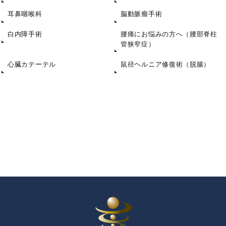
耳鼻咽喉科
脳動脈瘤手術
白内障手術
腰痛にお悩みの方へ（腰部脊柱
管狭窄症）
心臓カテーテル
鼠径ヘルニア修復術（脱腸）